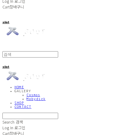
Log In
로그인
Cart
장바구니
siiot
siiot
HOME
GALLERY
Cosmos
Mobydick
SHOP
CONTACT
Search
검색
Log In
로그인
Cart
장바구니