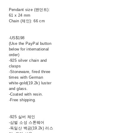
Pendant size (팬던트):
61 x 24 mm
Chain (체인): 66 cm
-US$198
(Use the PayPal button
below for international
order)
-925 silver chain and
clasps
-Stoneware, fired three
times with German
white-gold(19.2k) luster
and glass.
-Coated with resin.
-Free shipping.
-925 실버 체인
-삼벌 소성 스톤웨어
-독일산 백금(19.2k) 러스