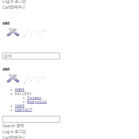
Log In
로그인
Cart
장바구니
siiot
siiot
HOME
GALLERY
Cosmos
Mobydick
SHOP
CONTACT
Search
검색
Log In
로그인
Cart
장바구니